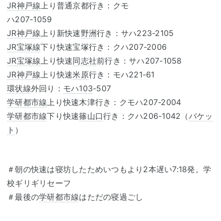
JR神戸線
上り普通京都行き：クモ
ハ207-1059
JR神戸線
上り新快速
野洲
行き：サハ223-2105
JR宝塚線
下り快速宝塚行き：クハ207-2006
JR宝塚線
上り快速
同志社
前行き：サハ207-1058
JR神戸線
上り快速
米原
行き：モハ221-61
環状線
外回り：
モハ103
-507
学研都市線
上り快速木津行き：クモハ207-2004
学研都市線
下り快速
篠山口
行き：クハ206-1042（
バケッ
ト
）
＃朝の快速は寝坊したためいつもより2本遅い7:18発。学
校ギリギリセーフ
＃最後の
学研都市線
はただの寝過ごし