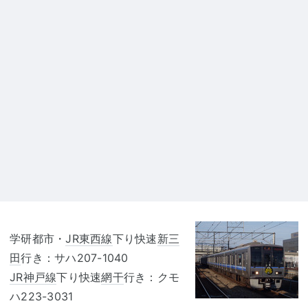
学研都市・
JR東西線
下り快速
新三
田
行き：サハ207-1040
JR神戸線
下り快速
網干
行き：クモ
ハ223-3031